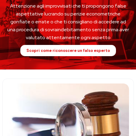
Attenzione agli improvvisati che ti propongono false
aspettative lucrando su perizie econometriche
gonfiate o errate o che ti consigliano di accedere ad
una procedura di sovraindebitamento senza prima aver
valutato attentamente ogni aspetto
Scopri come riconoscere un falso esperto