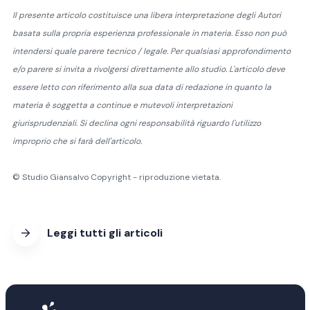
Il presente articolo costituisce una libera interpretazione degli Autori
basata sulla propria esperienza professionale in materia. Esso non può
intendersi quale parere tecnico / legale. Per qualsiasi approfondimento
e/o parere si invita a rivolgersi direttamente allo studio. L'articolo deve
essere letto con riferimento alla sua data di redazione in quanto la
materia è soggetta a continue e mutevoli interpretazioni
giurisprudenziali. Si declina ogni responsabilità riguardo l'utilizzo
improprio che si farà dell'articolo.
© Studio Giansalvo Copyright - riproduzione vietata.
Leggi tutti gli articoli