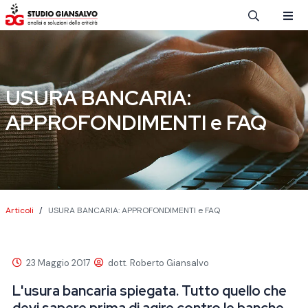
Salta al contenuto principale
USURA BANCARIA:
APPROFONDIMENTI e FAQ
Briciole di pane
Articoli
USURA BANCARIA: APPROFONDIMENTI e FAQ
23 Maggio 2017
dott. Roberto Giansalvo
L'usura bancaria spiegata. Tutto quello che