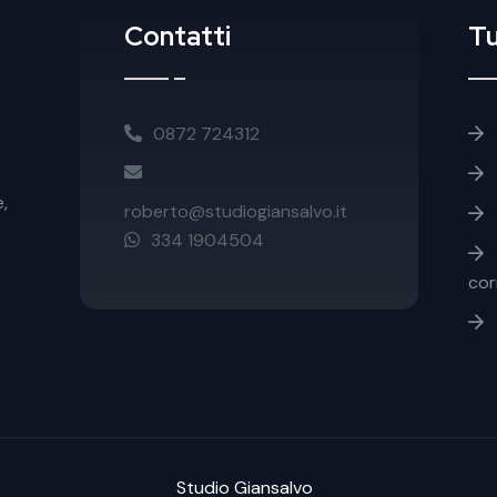
Contatti
Tu
Fo
0872 724312
,
roberto@studiogiansalvo.it
334 1904504
cor
Studio Giansalvo