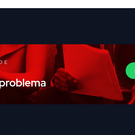
O E
o problema