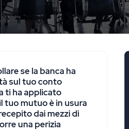
llare se la banca ha
à sul tuo conto
 ti ha applicato
 il tuo mutuo è in usura
ecepito dai mezzi di
orre una perizia