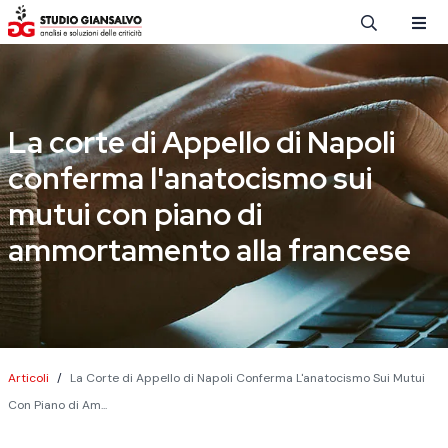
Salta al contenuto principale
La corte di Appello di Napoli
conferma l'anatocismo sui
mutui con piano di
ammortamento alla francese
Briciole di pane
Articoli
La Corte di Appello di Napoli Conferma L'anatocismo Sui Mutui
Con Piano di Am...