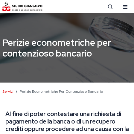
Salta al contenuto principale
Perizie econometriche per
contenzioso bancario
Briciole di pane
Servizi
Perizie Econometriche Per Contenzioso Bancario
Al fine di poter contestare una richiesta di
pagamento della banca o di un recupero
crediti oppure procedere ad una causa con la