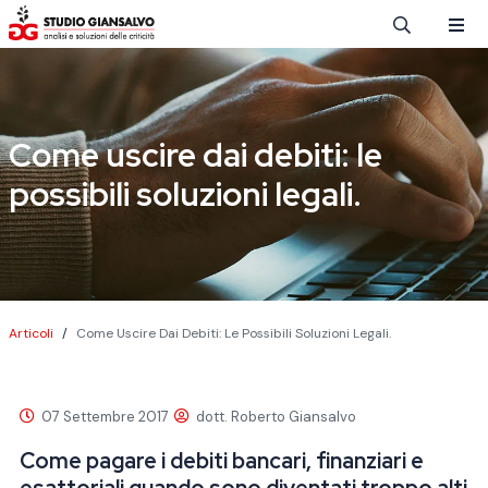
Salta al contenuto principale
Come uscire dai debiti: le
possibili soluzioni legali.
Briciole di pane
Articoli
Come Uscire Dai Debiti: Le Possibili Soluzioni Legali.
07 Settembre 2017
dott. Roberto Giansalvo
Come pagare i debiti bancari, finanziari e