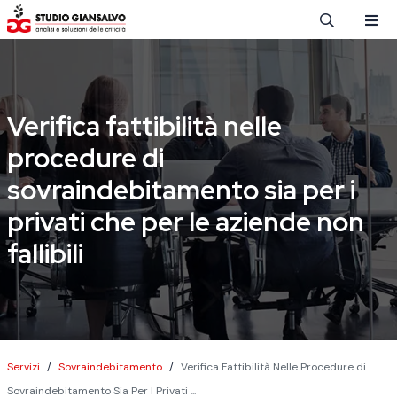
Salta al contenuto principale
Verifica fattibilità nelle
procedure di
sovraindebitamento sia per i
privati che per le aziende non
fallibili
Briciole di pane
Servizi
Sovraindebitamento
Verifica Fattibilità Nelle Procedure di
Sovraindebitamento Sia Per I Privati ...